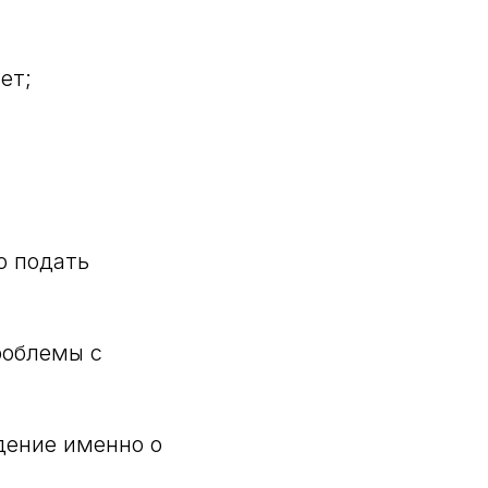
ет;
но подать
роблемы с
дение именно о