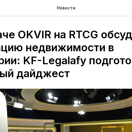
Новости
аче OKVIR на RTCG обсу
ацию недвижимости в
рии: KF-Legalafy подгот
ый дайджест