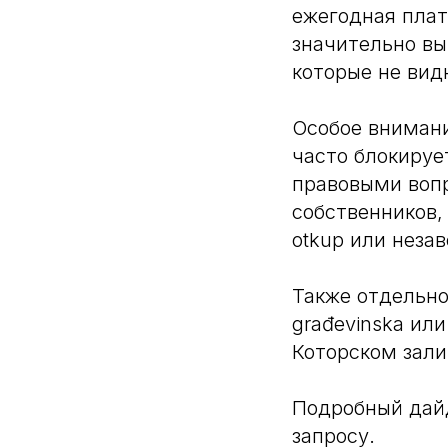
ежегодная плат
значительно вы
которые не вид
Особое внимани
часто блокируе
правовыми вопр
собственников,
otkup или неза
Также отдельно
građevinska или 
Которском зали
Подробный дайд
запросу.